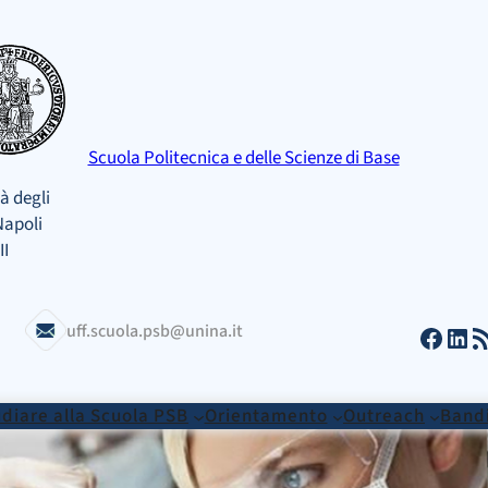
Scuola Politecnica e delle Scienze di Base
à degli
Napoli
II
Facebook
LinkedIn
Feed RSS
uff.scuola.psb@unina.it
diare alla Scuola PSB
Orientamento
Outreach
Bandi