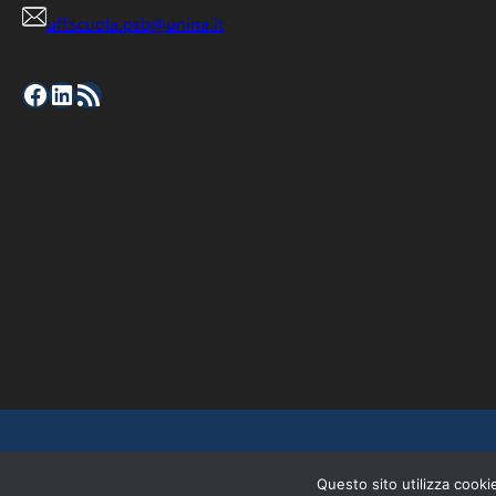
uff.scuola.psb@unina.it
Facebook
LinkedIn
Feed RSS
Universita degli studi di Napoli Federico II
Questo sito utilizza cooki