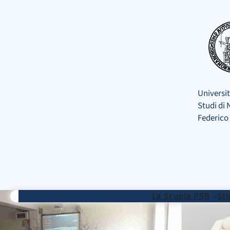
Vai
al
contenuto
Universit
Studi di 
Federico 
La Scuola PSB
Stu