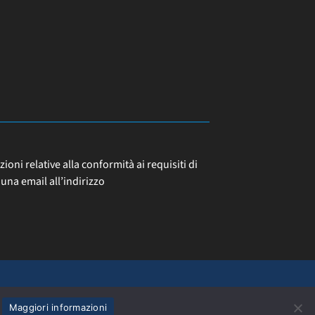
ni relative alla conformità ai requisiti di
una email all’indirizzo
Scuola Politecnica e delle Scienze di Base
Maggiori informazioni