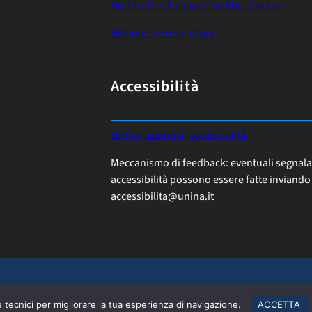
Dottorato e Formazione Post-Laurea
Biblioteche e strutture
Accessibilità
:
Dichiarazione di accessibilità
P
Meccanismo di feedback: eventuali segnalazio
R
accessibilità possono essere fatte inviando 
O
accessibilita@unina.it
G
E
T
T
I
Regolamento
WEB Staff
e tecnici per migliorare la tua esperienza di navigazione.
ACCETTA