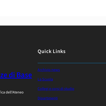
Quick Links
Archivio news
nze di Base
La Scuola
Collegi e corsi di studio
fica dell’Ateneo
Dipartimenti