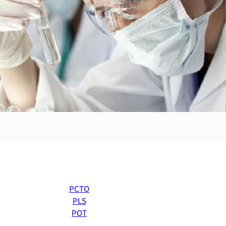
PCTO
PLS
POT