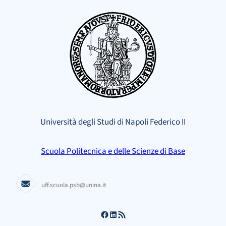
Vai
al
contenuto
Università degli Studi di Napoli Federico II
Scuola Politecnica e delle Scienze di Base
uff.scuola.psb@unina.it
Facebook
LinkedIn
Feed RSS