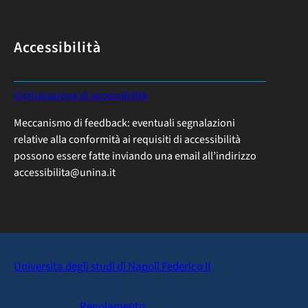
Accessibilità
:
Dichiarazione di accessibilità
B
Meccanismo di feedback: eventuali segnalazioni
i
relative alla conformità ai requisiti di accessibilità
b
possono essere fatte inviando una email all’indirizzo
l
accessibilita@unina.it
i
o
t
e
c
h
Universita degli studi di Napoli Federico II
e
e
Regolamento