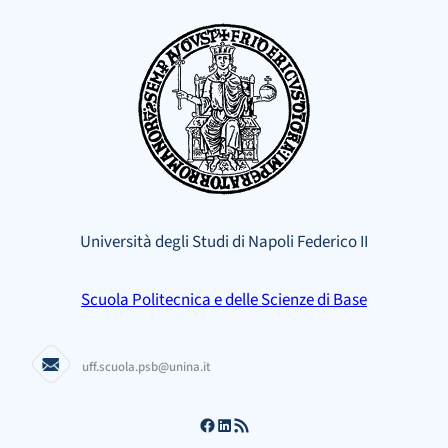
Vai
al
contenuto
Università degli Studi di Napoli Federico II
Scuola Politecnica e delle Scienze di Base
uff.scuola.psb@unina.it
Facebook
LinkedIn
Feed RSS