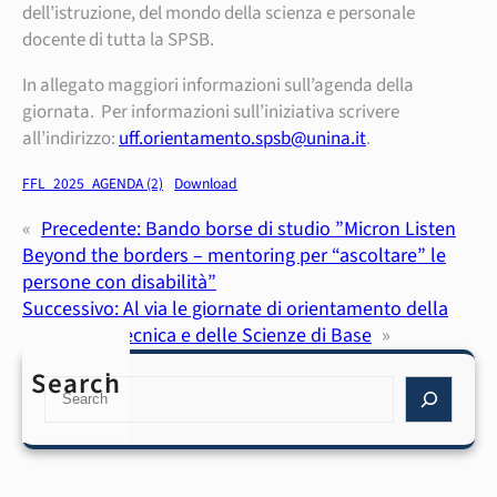
dell’istruzione, del mondo della scienza e personale
docente di tutta la SPSB.
In allegato maggiori informazioni sull’agenda della
giornata. Per informazioni sull’iniziativa scrivere
all’indirizzo:
uff.orientamento.spsb@unina.it
.
FFL_2025_AGENDA (2)
Download
«
Precedente:
Bando borse di studio ”Micron Listen
Beyond the borders – mentoring per “ascoltare” le
persone con disabilità”
Successivo:
Al via le giornate di orientamento della
Scuola Politecnica e delle Scienze di Base
»
Search
S
e
a
r
c