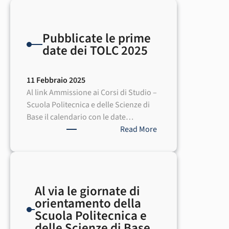
Pubblicate le prime
date dei TOLC 2025
11 Febbraio 2025
Al link Ammissione ai Corsi di Studio –
Scuola Politecnica e delle Scienze di
Base il calendario con le date…
:
Read More
Pubblicate
le
prime
date
Al via le giornate di
dei
orientamento della
TOLC
Scuola Politecnica e
2025
delle Scienze di Base