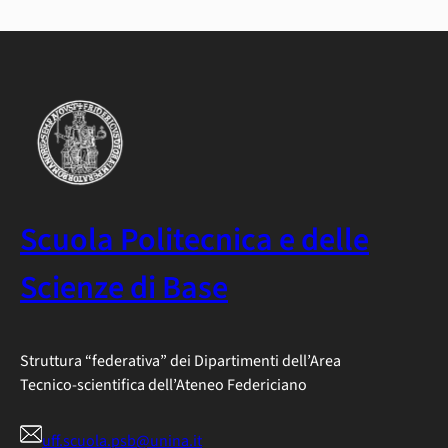
The
Imitation
Game
–
12
settembre
–
link
prenotazioni
Scuola Politecnica e delle
Scienze di Base
Struttura “federativa” dei Dipartimenti dell’Area
Tecnico-scientifica dell’Ateneo Federiciano
uff.scuola.psb@unina.it