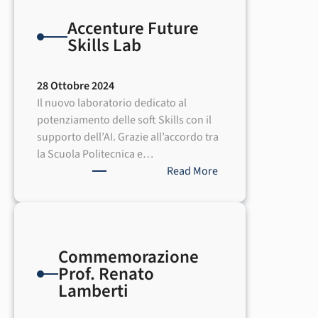
a
Accenture Future
confronto
Skills Lab
28 Ottobre 2024
Il nuovo laboratorio dedicato al
potenziamento delle soft Skills con il
supporto dell’AI. Grazie all’accordo tra
la Scuola Politecnica e…
:
Read More
Accenture
Future
Skills
Lab
Commemorazione
Prof. Renato
Lamberti