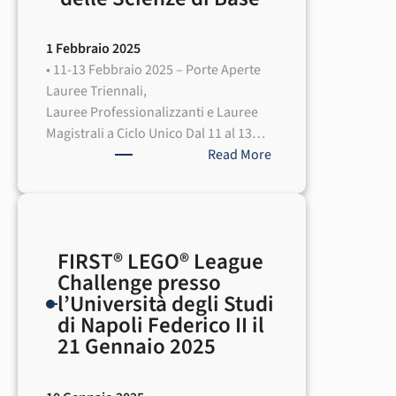
1 Febbraio 2025
• 11-13 Febbraio 2025 – Porte Aperte
Lauree Triennali,
Lauree Professionalizzanti e Lauree
Magistrali a Ciclo Unico Dal 11 al 13…
:
Read More
Al
via
le
giornate
FIRST® LEGO® League
di
Challenge presso
orientamento
l’Università degli Studi
della
di Napoli Federico II il
Scuola
21 Gennaio 2025
Politecnica
e
delle