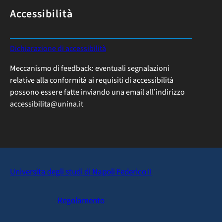
Accessibilità
:
Dichiarazione di accessibilità
P
Meccanismo di feedback: eventuali segnalazioni
u
relative alla conformità ai requisiti di accessibilità
b
possono essere fatte inviando una email all’indirizzo
b
accessibilita@unina.it
l
i
c
a
t
e
Universita degli studi di Napoli Federico II
l
e
Regolamento
p
r