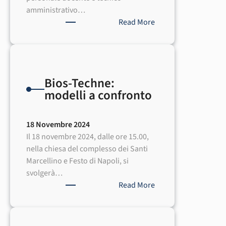
21
amministrativo…
Gennaio
:
Read More
2025
Cineforum
sotto
le
stelle
Bios-Techne:
versione
modelli a confronto
INDOOR
18 Novembre 2024
Il 18 novembre 2024, dalle ore 15.00,
nella chiesa del complesso dei Santi
Marcellino e Festo di Napoli, si
svolgerà…
:
Read More
Bios-
Techne:
modelli