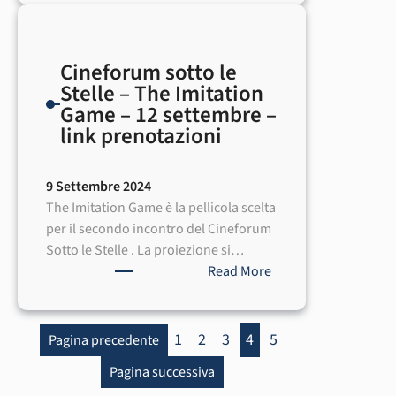
sotto
le
Stelle
Cineforum sotto le
–
Stelle – The Imitation
Rinvio
Game – 12 settembre –
e
link prenotazioni
Nuovo
link
prenotazione-
9 Settembre 2024
The
The Imitation Game è la pellicola scelta
Imitation
per il secondo incontro del Cineforum
Game
Sotto le Stelle . La proiezione si…
:
Read More
Cineforum
sotto
le
1
2
3
4
5
Pagina precedente
Stelle
Pagina successiva
–