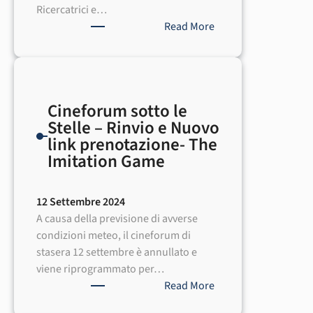
Ricercatrici e…
:
Read More
European
Researchers’
Night
2024
Cineforum sotto le
–
Stelle – Rinvio e Nuovo
oltre
link prenotazione- The
350
Imitation Game
eventi
in
Campania
12 Settembre 2024
e
A causa della previsione di avverse
Lazio
condizioni meteo, il cineforum di
stasera 12 settembre è annullato e
viene riprogrammato per…
:
Read More
Cineforum