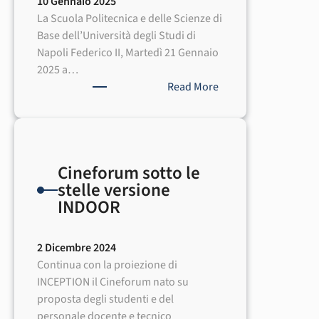
10 Gennaio 2025
Scienze
La Scuola Politecnica e delle Scienze di
di
Base dell’Università degli Studi di
Base
Napoli Federico II, Martedì 21 Gennaio
2025 a…
:
Read More
FIRST®
LEGO®
League
Challenge
Cineforum sotto le
presso
stelle versione
l’Università
INDOOR
degli
Studi
di
2 Dicembre 2024
Napoli
Continua con la proiezione di
Federico
INCEPTION il Cineforum nato su
II
proposta degli studenti e del
il
personale docente e tecnico