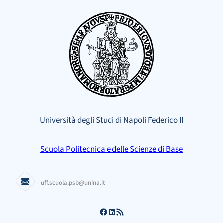
Vai
al
contenuto
Università degli Studi di Napoli Federico II
Scuola Politecnica e delle Scienze di Base
uff.scuola.psb@unina.it
Facebook
LinkedIn
Feed RSS