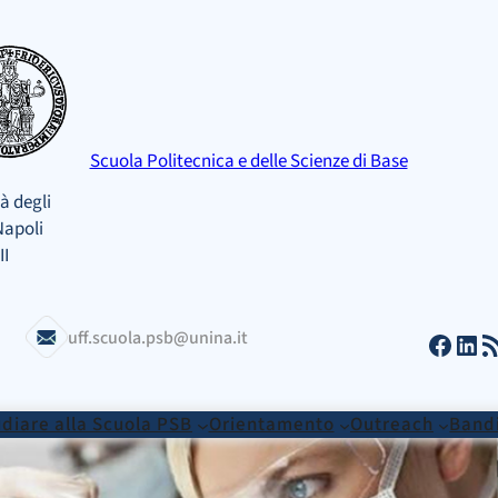
Scuola Politecnica e delle Scienze di Base
à degli
Napoli
II
Facebook
LinkedIn
Feed RSS
uff.scuola.psb@unina.it
diare alla Scuola PSB
Orientamento
Outreach
Bandi