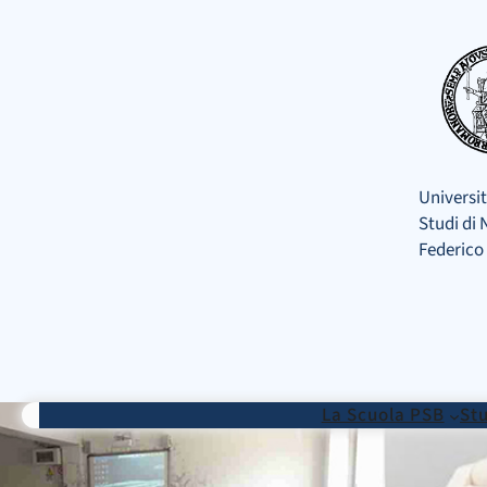
Vai
al
contenuto
Universit
Studi di 
Federico 
La Scuola PSB
Stu