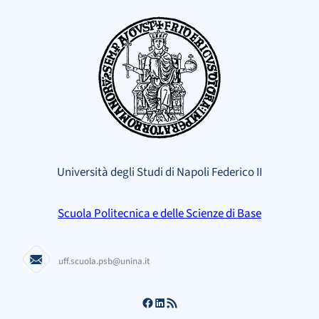
Vai
al
contenuto
Università degli Studi di Napoli Federico II
Scuola Politecnica e delle Scienze di Base
uff.scuola.psb@unina.it
Facebook
LinkedIn
Feed RSS