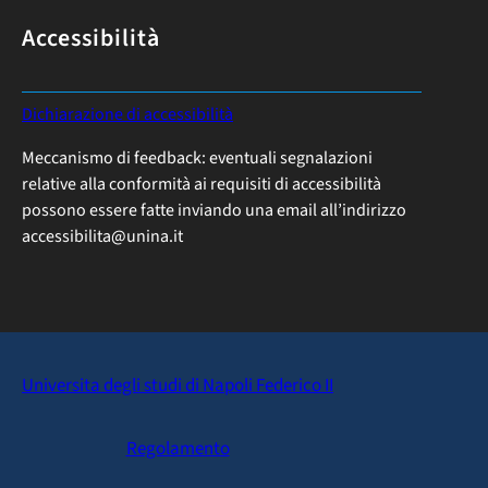
Accessibilità
:
Dichiarazione di accessibilità
P
Meccanismo di feedback: eventuali segnalazioni
R
relative alla conformità ai requisiti di accessibilità
E
possono essere fatte inviando una email all’indirizzo
S
accessibilita@unina.it
E
N
T
A
Z
I
Universita degli studi di Napoli Federico II
O
N
Regolamento
E
A